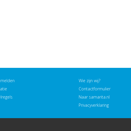
Ichthus College
Vondellaan 4
3906 EW Veenendaal
nmelden
Wie zijn wij?
atie
Contactformulier
lregels
Naar samarita.nl
Privacyverklaring