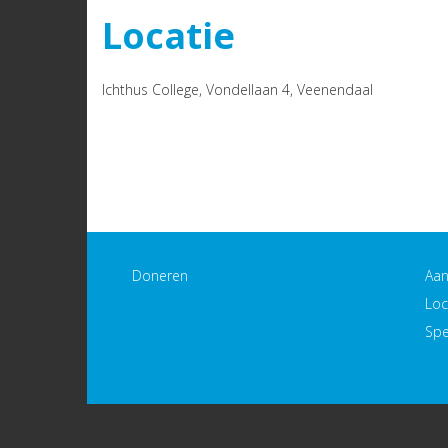
Locatie
Ichthus College, Vondellaan 4, Veenendaal
Doneren
Aa
Loc
Spe