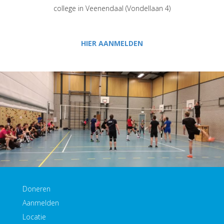
college in Veenendaal (Vondellaan 4)
HIER AANMELDEN
Doneren
Aanmelden
Locatie