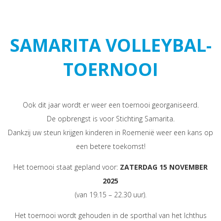
navig
SAMARITA VOLLEYBAL­
TOERNOOI
Ook dit jaar wordt er weer een toernooi georganiseerd.
De opbrengst is voor Stichting Samarita.
Dankzij uw steun krijgen kinderen in Roemenië weer een kans op
een betere toekomst!
Het toernooi staat gepland voor:
ZATERDAG 15 NOVEMBER
2025
(van 19.15 – 22.30 uur).
Het toernooi wordt gehouden in de sporthal van het Ichthus