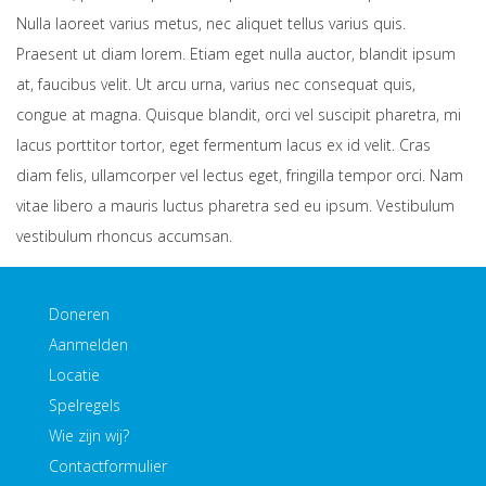
Nulla laoreet varius metus, nec aliquet tellus varius quis.
Praesent ut diam lorem. Etiam eget nulla auctor, blandit ipsum
at, faucibus velit. Ut arcu urna, varius nec consequat quis,
congue at magna. Quisque blandit, orci vel suscipit pharetra, mi
lacus porttitor tortor, eget fermentum lacus ex id velit. Cras
diam felis, ullamcorper vel lectus eget, fringilla tempor orci. Nam
vitae libero a mauris luctus pharetra sed eu ipsum. Vestibulum
vestibulum rhoncus accumsan.
Doneren
Aanmelden
Locatie
Spelregels
Wie zijn wij?
Contactformulier