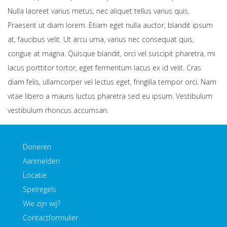
Nulla laoreet varius metus, nec aliquet tellus varius quis.
Praesent ut diam lorem. Etiam eget nulla auctor, blandit ipsum
at, faucibus velit. Ut arcu urna, varius nec consequat quis,
congue at magna. Quisque blandit, orci vel suscipit pharetra, mi
lacus porttitor tortor, eget fermentum lacus ex id velit. Cras
diam felis, ullamcorper vel lectus eget, fringilla tempor orci. Nam
vitae libero a mauris luctus pharetra sed eu ipsum. Vestibulum
vestibulum rhoncus accumsan.
Doneren
Aanmelden
Locatie
Spelregels
Wie zijn wij?
Contactformulier