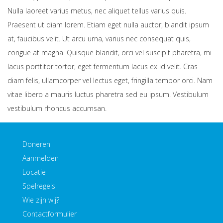
Nulla laoreet varius metus, nec aliquet tellus varius quis.
Praesent ut diam lorem. Etiam eget nulla auctor, blandit ipsum
at, faucibus velit. Ut arcu urna, varius nec consequat quis,
congue at magna. Quisque blandit, orci vel suscipit pharetra, mi
lacus porttitor tortor, eget fermentum lacus ex id velit. Cras
diam felis, ullamcorper vel lectus eget, fringilla tempor orci. Nam
vitae libero a mauris luctus pharetra sed eu ipsum. Vestibulum
vestibulum rhoncus accumsan.
Doneren
Aanmelden
Locatie
Spelregels
Wie zijn wij?
Contactformulier