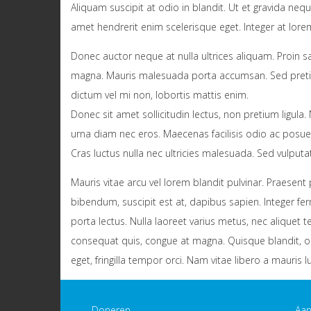
Aliquam suscipit at odio in blandit. Ut et gravida nequ
amet hendrerit enim scelerisque eget. Integer at lorem 
Donec auctor neque at nulla ultrices aliquam. Proin s
magna. Mauris malesuada porta accumsan. Sed pretium
dictum vel mi non, lobortis mattis enim.
Donec sit amet sollicitudin lectus, non pretium ligula.
urna diam nec eros. Maecenas facilisis odio ac posuer
Cras luctus nulla nec ultricies malesuada. Sed vulputa
Mauris vitae arcu vel lorem blandit pulvinar. Praesent
bibendum, suscipit est at, dapibus sapien. Integer f
porta lectus. Nulla laoreet varius metus, nec aliquet te
consequat quis, congue at magna. Quisque blandit, orci 
eget, fringilla tempor orci. Nam vitae libero a mauri
Doneren
Aa