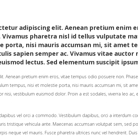
tetur adipiscing elit. Aenean pretium enim e
Vivamus pharetra nisl id tellus vulputate mat
e porta, nisi mauris accumsan mi, sit amet te
culis sapien semper ac. Vivamus vitae auctor 
, euismod lectus. Sed elementum suscipit ipsum
lit. Aenean pretium enim eros, vitae tempus odio posuere non. Phase
bulum tempus, nisi et molestie porta, nisi mauris accumsan mi, sit ame
or nisi, vestibulum euismod dolor. Proin a est sodales, viverra leo ac
m dapibus vel orci a commodo. Vestibulum dapibus, orci a interdum con
uris tristique vehicula ante. Maecenas accumsan volutpat sem, sed posue
rpis neque vel mauris. Fusce pharetra ultrices nunc vel hendrerit. Duis m