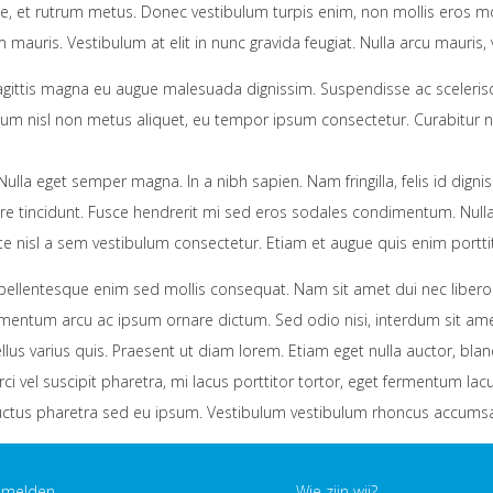
e, et rutrum metus. Donec vestibulum turpis enim, non mollis eros moles
mauris. Vestibulum at elit in nunc gravida feugiat. Nulla arcu mauris, v
agittis magna eu augue malesuada dignissim. Suspendisse ac scelerisqu
 nisl non metus aliquet, eu tempor ipsum consectetur. Curabitur nec
 Nulla eget semper magna. In a nibh sapien. Nam fringilla, felis id dign
e tincidunt. Fusce hendrerit mi sed eros sodales condimentum. Nulla po
te nisl a sem vestibulum consectetur. Etiam et augue quis enim porttit
 pellentesque enim sed mollis consequat. Nam sit amet dui nec libero i
ermentum arcu ac ipsum ornare dictum. Sed odio nisi, interdum sit ame
llus varius quis. Praesent ut diam lorem. Etiam eget nulla auctor, bland
vel suscipit pharetra, mi lacus porttitor tortor, eget fermentum lacus 
s luctus pharetra sed eu ipsum. Vestibulum vestibulum rhoncus accums
nmelden
Wie zijn wij?