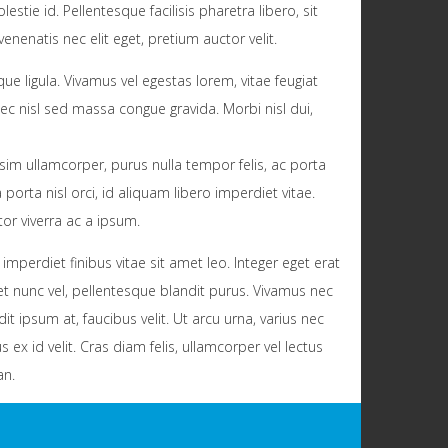
tie id. Pellentesque facilisis pharetra libero, sit
enenatis nec elit eget, pretium auctor velit.
e ligula. Vivamus vel egestas lorem, vitae feugiat
 nisl sed massa congue gravida. Morbi nisl dui,
issim ullamcorper, purus nulla tempor felis, ac porta
rta nisl orci, id aliquam libero imperdiet vitae.
or viverra ac a ipsum.
mperdiet finibus vitae sit amet leo. Integer eget erat
t nunc vel, pellentesque blandit purus. Vivamus nec
it ipsum at, faucibus velit. Ut arcu urna, varius nec
ex id velit. Cras diam felis, ullamcorper vel lectus
an.